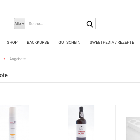
Suche...
Sprache auswählen
Alle
E-Mai
SHOP
BACKKURSE
GUTSCHEIN
SWEETPEDIA / REZEPTE
Pass
»
Angebote
ote
Konto e
Passwo