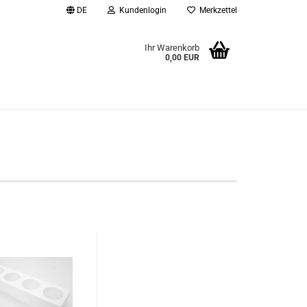
DE
Kundenlogin
Merkzettel
Ihr Warenkorb
0,00 EUR
l
wort
rstellen
rt vergessen?