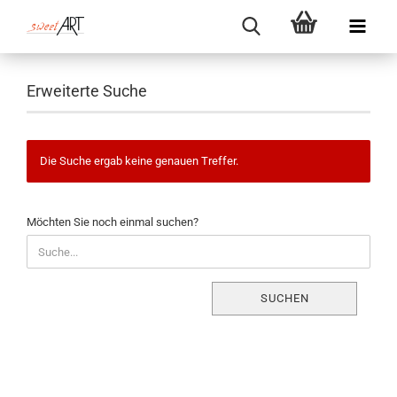
Erweiterte Suche
Die Suche ergab keine genauen Treffer.
MÖCHTEN
Möchten Sie noch einmal suchen?
SIE
NOCH
EINMAL
SUCHEN?
SUCHEN