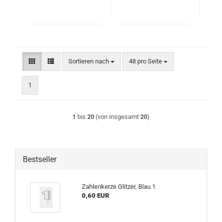
Sortieren nach
pro Seite
Sortieren nach
48 pro Seite
1
1
bis
20
(von insgesamt
20
)
Bestseller
Zahlenkerze Glitzer, Blau 1
0,60 EUR