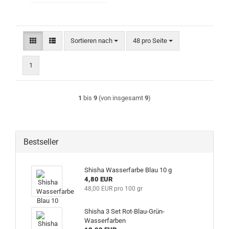
Sortieren nach
pro Seite
Sortieren nach
48 pro Seite
1
1
bis
9
(von insgesamt
9
)
Bestseller
Shisha Wasserfarbe Blau 10 g
4,80 EUR
48,00 EUR pro 100 gr
Shisha 3 Set Rot-Blau-Grün-
Wasserfarben