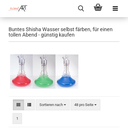
Buntes Shisha Wasser selbst färben, für einen
tollen Abend - günstig kaufen
Sortieren nach
pro Seite
Sortieren nach
48 pro Seite
1