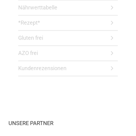
Nährwerttabelle
*Rezept*
Gluten frei
AZO frei
Kundenrezensionen
UNSERE PARTNER