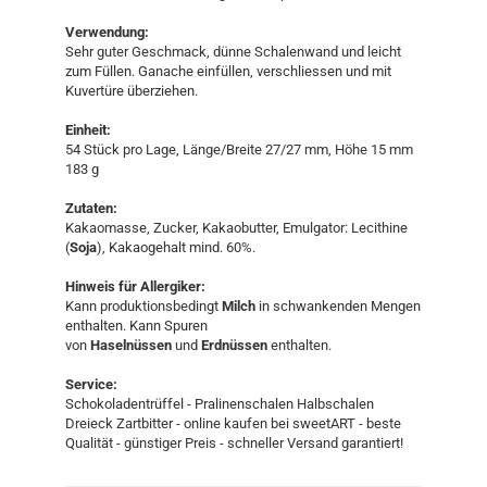
Verwendung:
Sehr guter Geschmack, dünne Schalenwand und leicht
zum Füllen. Ganache einfüllen, verschliessen und mit
Kuvertüre überziehen.
Einheit:
54 Stück pro Lage, Länge/Breite 27/27 mm, Höhe 15 mm
​183 g
Zutaten:
Kakaomasse, Zucker, Kakaobutter, Emulgator: Lecithine
(
Soja
), Kakaogehalt mind. 60%.
Hinweis für Allergiker:
Kann produktionsbedingt
Milch
in schwankenden Mengen
enthalten. Kann Spuren
von
Haselnüssen
und
Erdnüssen
enthalten.
Service:
Schokoladentrüffel - Pralinenschalen Halbschalen
Dreieck Zartbitter - online kaufen bei sweetART - beste
Qualität - günstiger Preis - schneller Versand garantiert!​