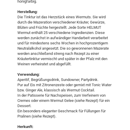
honigfarbig.
Herstellung:
Die Tinktur ist das Herzstück eines Wermuts. Sie wird
durch die Mazeration verschiedener Kräuter, Gewürze,
Blüten und Früchte hergestellt. Jede Sorte HELMUT
Wermut enthält 25 verschiedene Ingredienzien. Diese
werden zunächst in aufwändiger Handarbeit verarbeitet
und für mindestens sechs Wochen in hochprozentigem
Neutralalkohol angesetzt. Die so gewonnenen Mazerate
werden anschließend streng nach Rezept zu einer
Kräutertinktur vermischt und später in der Pfalz mit den
Weinen verheiratet und abgefüllt.
Verwendung:
Aperitif, Begrüßungsdrink, Sundowner, Partydrink.
Pur auf Eis mit Zitronenzeste oder gemixt mit Tonic Water
bzw. Ginger Ale, klassisch als Wermut Cocktail.
In der Patisserie für Nachspeisen, zum Verfeinern von
Cremes oder einem Wermut Gelee (siehe Rezept) für ein
Dessert.
Ein besonders eleganter Geschmack für Füllungen für
Pralinen (siehe Rezept).
Herkunft: