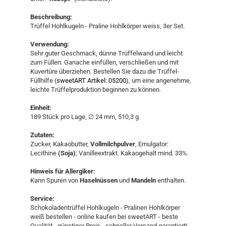
Beschreibung:
Trüffel Hohlkugeln - Praline Hohlkörper weiss, 3er Set.
Verwendung:
Sehr guter Geschmack, dünne Trüffelwand und leicht
zum Füllen. Ganache einfüllen, verschließen und mit
Kuvertüre überziehen. Bestellen Sie dazu die Trüffel-
Füllhilfe (
sweetART Artikel: 05200
), um eine angenehme,
leichte Trüffelproduktion beginnen zu können.
Einheit:
189 Stück pro Lage, ∅ 24 mm, 510,3 g
Zutaten:
Zucker, Kakaobutter,
Vollmilchpulver
, Emulgator:
Lecithine
(Soja)
; Vanilleextrakt. Kakaogehalt mind. 33%.
Hinweis für Allergiker:
Kann Spuren von
Haselnüssen
und
Mandeln
enthalten.
Service:
Schokoladentrüffel Hohlkugeln - Pralinen Hohlkörper
weiß bestellen - online kaufen bei sweetART - beste
Qualität - günstiger Preis - schneller Versand garantiert!​