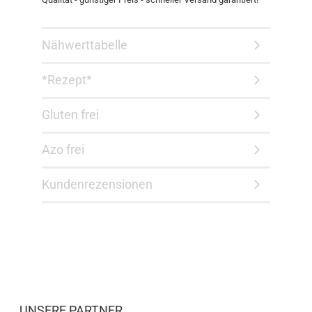
Nähwerttabelle
*Rezept*
Gluten frei
Azo frei
Kundenrezensionen
UNSERE PARTNER