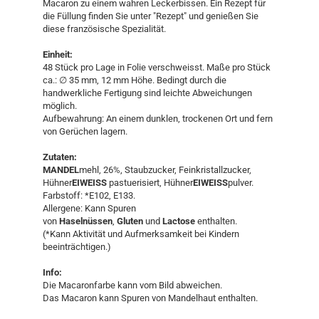
Macaron zu einem wahren Leckerbissen. Ein Rezept für
die Füllung finden Sie unter "Rezept" und genießen Sie
diese französische Spezialität.
Einheit:
​48 Stück pro Lage in Folie verschweisst. ​Maße pro Stück
ca.: ∅ 35 mm, 12 mm Höhe. Bedingt durch die
handwerkliche Fertigung sind leichte Abweichungen
möglich.
Aufbewahrung: An einem dunklen, trockenen Ort und fern
von Gerüchen lagern.
Zutaten:
MANDEL
mehl, 26%, Staubzucker, Feinkristallzucker,
Hühner
EIWEISS
pastuerisiert, Hühner
EIWEISS
pulver.
Farbstoff: *E102, E133.
Allergene: Kann Spuren
von
Haselnüssen
,
Gluten
und
Lactose
enthalten.
(*Kann Aktivität und Aufmerksamkeit bei Kindern
beeinträchtigen.)
Info:
Die Macaronfarbe kann vom Bild abweichen.
Das Macaron kann Spuren von Mandelhaut enthalten.