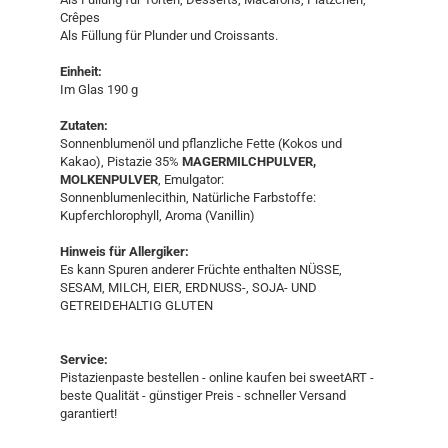
Crêpes
Als Füllung für Plunder und Croissants.
Einheit:
Im Glas 190 g
Zutaten:
Sonnenblumenöl und pflanzliche Fette (Kokos und
Kakao), Pistazie 35%
MAGERMILCHPULVER,
MOLKENPULVER
, Emulgator:
Sonnenblumenlecithin, Natürliche Farbstoffe:
Kupferchlorophyll, Aroma (Vanillin)
Hinweis für Allergiker:
Es kann Spuren anderer Früchte enthalten NÜSSE,
SESAM, MILCH, EIER, ERDNUSS-, SOJA- UND
GETREIDEHALTIG GLUTEN
Service:
Pistazienpaste bestellen - online kaufen bei sweetART -
beste Qualität - günstiger Preis - schneller Versand
garantiert!​