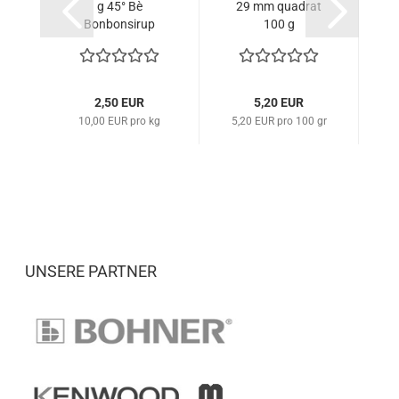
g 45° Bè
29 mm quadrat
K
Bonbonsirup
100 g
2,50 EUR
5,20 EUR
10,00 EUR pro kg
5,20 EUR pro 100 gr
4
UNSERE PARTNER