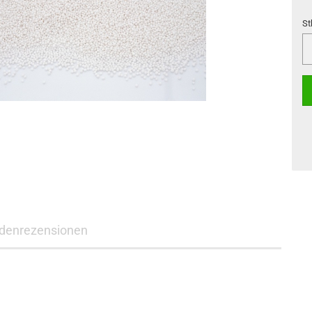
St
St
denrezensionen