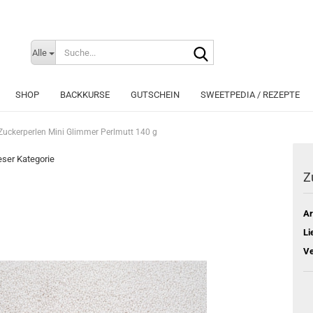
Suche...
Sprache auswählen
Alle
E-Mai
SHOP
BACKKURSE
GUTSCHEIN
SWEETPEDIA / REZEPTE
Pass
Zuckerperlen Mini Glimmer Perlmutt 140 g
ieser Kategorie
Z
Konto e
Ar
Passwo
Li
Ve