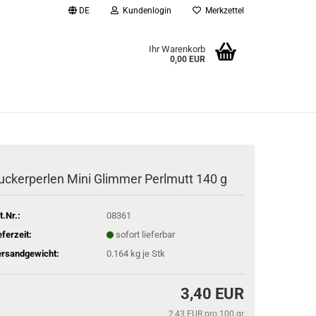
DE
Kundenlogin
Merkzettel
Ihr Warenkorb
0,00 EUR
l
wort
uckerperlen Mini Glimmer Perlmutt 140 g
rstellen
t.Nr.:
08361
rt vergessen?
eferzeit:
sofort lieferbar
rsandgewicht:
0.164
kg je Stk
3,40 EUR
2,43 EUR pro 100 gr