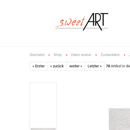
»
»
»
»
Startseite
Shop
Dekor essbar
Zuckerdekor
« Erster
« zurück
weiter »
Letzter »
78
Artikel in d