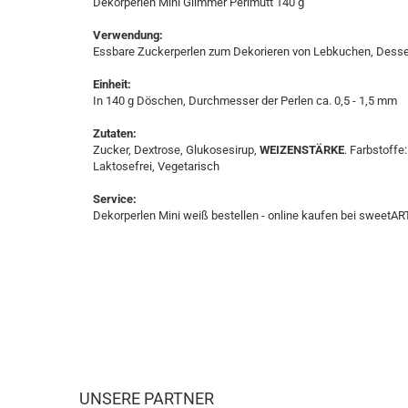
Dekorperlen Mini Glimmer Perlmutt 140 g
Verwendung:
Essbare Zuckerperlen zum Dekorieren von Lebkuchen, Desser
Einheit:
In 140 g Döschen, Durchmesser der Perlen ca. 0,5 - 1,5 mm
Zutaten:
Zucker, Dextrose, Glukosesirup,
WEIZENSTÄRKE
. Farbstoffe
Laktosefrei, Vegetarisch
Service:
Dekorperlen Mini weiß bestellen - online kaufen bei sweetART -
UNSERE PARTNER