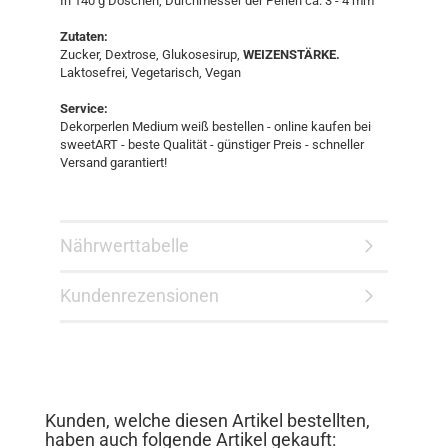
In 140 g Döschen, Durchmesser der Perlen ca. 3 - 4 mm
Zutaten:
Zucker, Dextrose, Glukosesirup,
WEIZENSTÄRKE.
Laktosefrei, Vegetarisch, Vegan
Service:
Dekorperlen Medium weiß bestellen - online kaufen bei
sweetART - beste Qualität - günstiger Preis - schneller
Versand garantiert!
Nährwerttabelle
Kundenrezensionen
Kunden, welche diesen Artikel bestellten,
haben auch folgende Artikel gekauft: