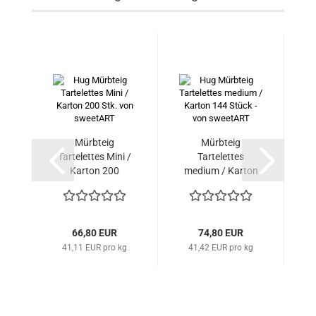
Mürbteig
Mürbteig
Z
Tartelettes Mini /
Tartelettes
Karton 200
medium / Karton
Stück...
144...
66,80 EUR
74,80 EUR
41,11 EUR pro kg
41,42 EUR pro kg
2