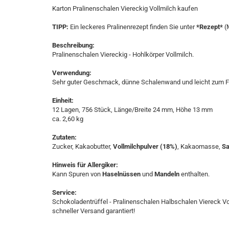
Karton Pralinenschalen Viereckig Vollmilch kaufen
TIPP:
Ein leckeres Pralinenrezept finden Sie unter
*Rezept*
(
Beschreibung:
Pralinenschalen Viereckig - Hohlkörper Vollmilch.
Verwendung:
Sehr guter Geschmack, dünne Schalenwand und leicht zum Fül
Einheit:
12 Lagen, 756 Stück, Länge/Breite 24 mm, Höhe 13 mm
​ca. 2,60 kg
Zutaten:
Zucker, Kakaobutter,
Vollmilchpulver
(18%)
, Kakaomasse,
Sa
Hinweis für Allergiker:
Kann Spuren von
Haselnüssen
und
Mandeln
enthalten.
Service:
Schokoladentrüffel - Pralinenschalen Halbschalen Viereck Vol
schneller Versand garantiert!​