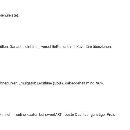
Menüleiste).
len. Ganache einfüllen, verschließen und mit Kuvertüre überziehen.
hnepulver
, Emulgator: Lecithine
(Soja)
. Kakaogehalt mind. 36%.
lmilch - online kaufen bei sweetART - beste Qualität - günstiger Preis -