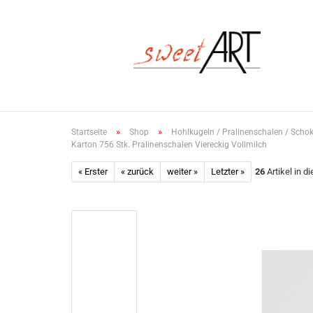
»
»
Startseite
Shop
Hohlkugeln / Pralinenschalen / Scho
Karton 756 Stk. Pralinenschalen Viereckig Vollmilch
« Erster
« zurück
weiter »
Letzter »
26
Artikel in d