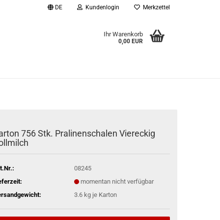
DE
Kundenlogin
Merkzettel
Ihr Warenkorb
0,00 EUR
l
wort
arton 756 Stk. Pralinenschalen Viereckig
ollmilch
rstellen
rt vergessen?
t.Nr.:
08245
eferzeit:
momentan nicht verfügbar
rsandgewicht:
3.6
kg je Karton