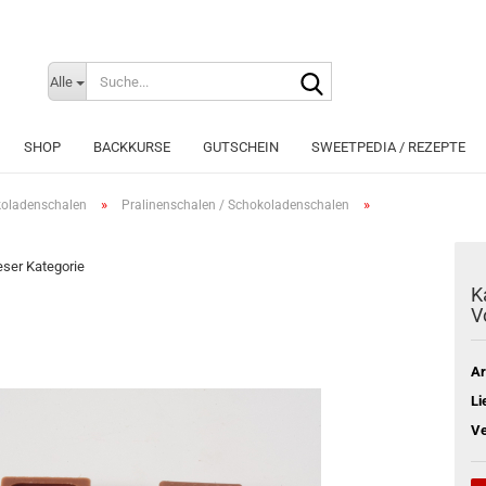
Suche...
Sprache auswählen
Alle
E-Mai
SHOP
BACKKURSE
GUTSCHEIN
SWEETPEDIA / REZEPTE
Pass
»
»
koladenschalen
Pralinenschalen / Schokoladenschalen
ieser Kategorie
K
V
Konto e
Passwo
Ar
Li
Ve