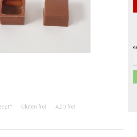
Ka
Ka
zept*
Gluten frei
AZO frei