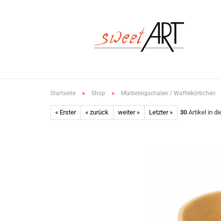
»
»
Startseite
Shop
Mürbeteigschalen / Waffelkörbchen
« Erster
« zurück
weiter »
Letzter »
30
Artikel in d