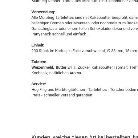
Mürbteig Dessert Tartelettes Mini süß. Ein kulinarischer Genu
Verwendung:
Alle Mürbteig Tartelettes sind mit Kakaobutter besprüht, dam
beliebigen Cremen oder Moussen, oder nochmals zum Backen v
Ganacheglasur oder einem tollen Schokoladendekor und verwöh
Partysnack schnell und einfach.
Einheit:
200 Stück im Karton, in Folie verschweisst, ∅ 38 mm, 18 mm
Zutaten:
Weizenmehl, Butter
24 %, Zucker, Kakaobutter, Isomalt, Treh
Kochsalz, natürliches Aroma.
Service:
Hug Filigrano Mürbteigtörtchen - Tartelettes - Törtchenböden 
Preis - schneller Versand garantiert!
Kunden, welche diesen Artikel bestellten, h