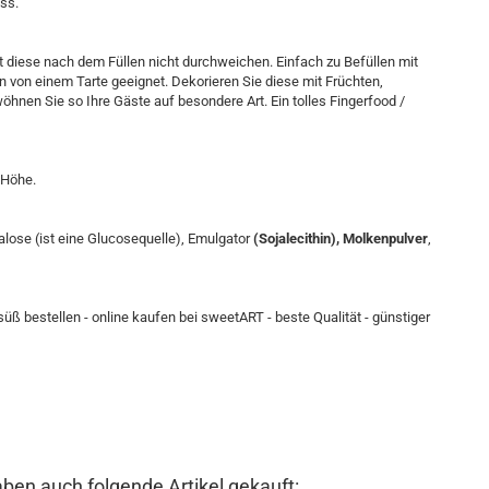
ss.
it diese nach dem Füllen nicht durchweichen. Einfach zu Befüllen mit
on einem Tarte geeignet. Dekorieren Sie diese mit Früchten,
nen Sie so Ihre Gäste auf besondere Art. Ein tolles Fingerfood /
 Höhe.
alose (ist eine Glucosequelle), Emulgator
(Sojalecithin), Molkenpulver
,
süß bestellen - online kaufen bei sweetART - beste Qualität - günstiger
aben auch folgende Artikel gekauft: