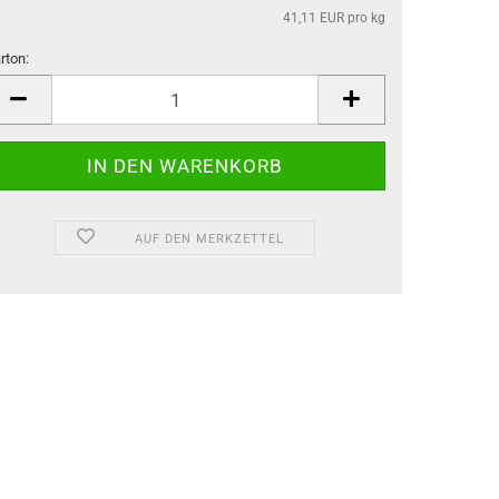
41,11 EUR pro kg
rton:
rton
AUF DEN MERKZETTEL