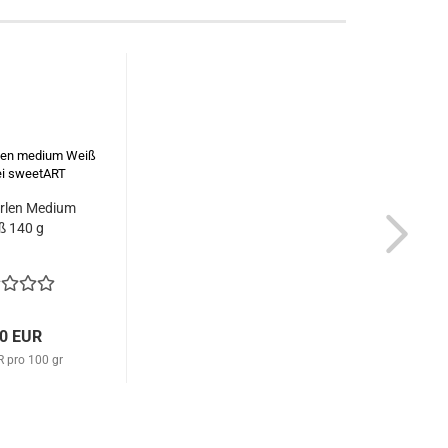
rlen Medium
ß 140 g
40 EUR
R pro 100 gr