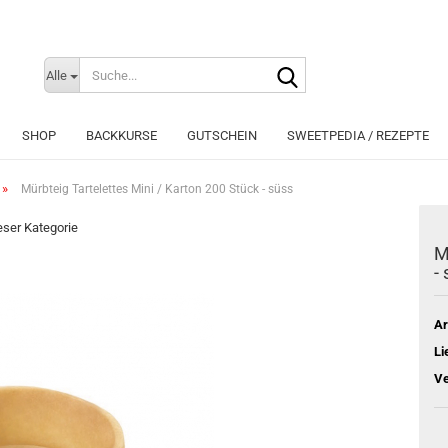
Suche...
Sprache auswählen
Alle
E-Mai
SHOP
BACKKURSE
GUTSCHEIN
SWEETPEDIA / REZEPTE
Pass
»
Mürbteig Tartelettes Mini / Karton 200 Stück - süss
ieser Kategorie
M
-
Konto e
Passwo
Ar
Li
Ve