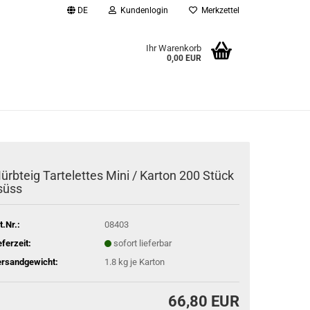
DE
Kundenlogin
Merkzettel
Ihr Warenkorb
0,00 EUR
l
wort
ürbteig Tartelettes Mini / Karton 200 Stück
 süss
rstellen
rt vergessen?
t.Nr.:
08403
eferzeit:
sofort lieferbar
rsandgewicht:
1.8
kg je Karton
66,80 EUR