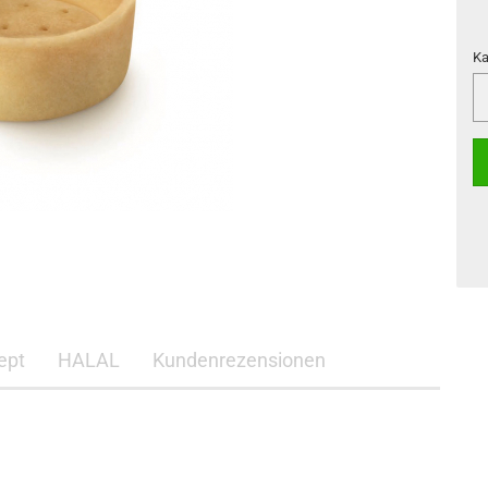
Ka
Ka
ept
HALAL
Kundenrezensionen