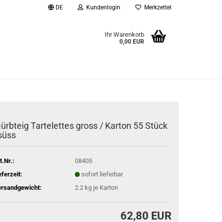
DE
Kundenlogin
Merkzettel
Ihr Warenkorb
0,00 EUR
l
wort
ürbteig Tartelettes gross / Karton 55 Stück
 süss
rstellen
rt vergessen?
t.Nr.:
08405
eferzeit:
sofort lieferbar
rsandgewicht:
2.2
kg je Karton
62,80 EUR