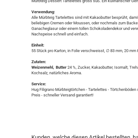
Mürbteig Dessert Tartelettes gross süß. Ein kulinarischer Ge
Verwendung:
Alle Mürbteig Tartelettes sind mit Kakaobutter besprüht, dam
beliebigen Cremen oder Moussen, oder nochmals zum Backen v
Ganacheglasur oder einem tollen Schokoladendekor und verwöh
Nachspeise schnell und einfach.
Einheit:
55 Stück pro Karton, in Folie verschweisst, ∅ 83 mm, 20 mm
Zutaten:
Weizenmehl, Butter
24 %, Zucker, Kakaobutter, Isomalt, Treh
Kochsalz, natürliches Aroma.
Service:
Hug Filigrano Mürbteigtörtchen - Tartelettes - Törtchenböden 
Preis - schneller Versand garantiert!
Kunden, welche diesen Artikel bestellten, h