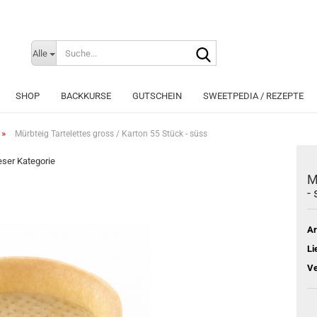
Suche...
Sprache auswählen
Alle
E-Mai
SHOP
BACKKURSE
GUTSCHEIN
SWEETPEDIA / REZEPTE
Pass
»
Mürbteig Tartelettes gross / Karton 55 Stück - süss
ieser Kategorie
M
-
Konto e
Passwo
Ar
Li
Ve