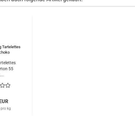
rtelettes
rton 55
...
 EUR
 pro kg