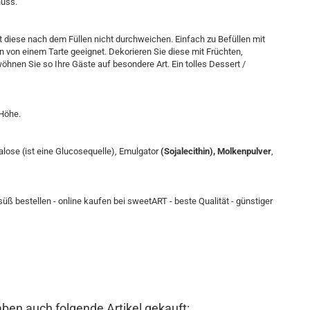
nuss.
it diese nach dem Füllen nicht durchweichen. Einfach zu Befüllen mit
on einem Tarte geeignet. Dekorieren Sie diese mit Früchten,
nen Sie so Ihre Gäste auf besondere Art. Ein tolles Dessert /
 Höhe.
alose (ist eine Glucosequelle), Emulgator
(Sojalecithin), Molkenpulver
,
süß bestellen - online kaufen bei sweetART - beste Qualität - günstiger
aben auch folgende Artikel gekauft: