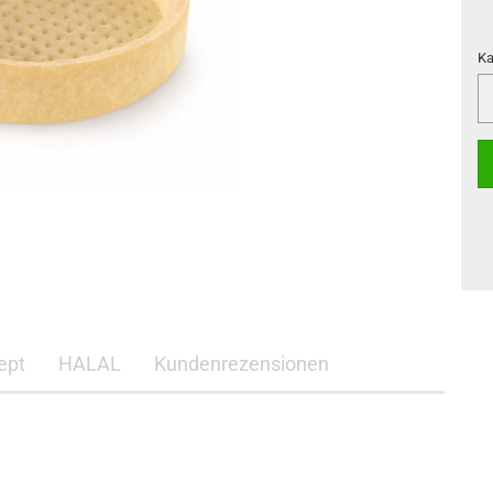
Ka
Ka
ept
HALAL
Kundenrezensionen