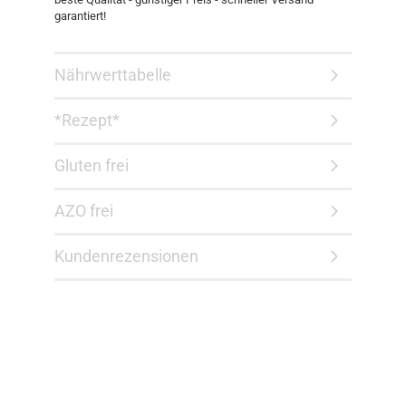
garantiert!​
Nährwerttabelle
*Rezept*
Gluten frei
AZO frei
Kundenrezensionen