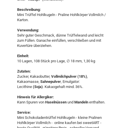
Beschreibung:
Mini Trüffel Hohlkugeln - Praline Hohlkörper Vollmilch /
Karton.
Verwendung:
Sehr guter Geschmack, dünne Trüffelwand und leicht
zum Füllen. Ganache einfüllen, verschließen und mit
Kuvertüre überziehen.
Einheit:
10 Lagen, 108 Stück pro Lage, ∅ 18 mm, 1,30 kg
Zutaten:
Zucker, Kakaobutter,
Vollmilchpulver
(18%)
,
Kakaomasse,
Sahnepulver
, Emulgator:
Lecithine
(Soja)
. Kakaogehalt mind. 36%.
Hinweis für Allergiker:
Kann Spuren von
Haselnüssen
und
Mandeln
enthalten.
Service:
Mini Schokoladentrüffel Hohlkugeln - kleine Pralinen
Hohlkörper Vollmilch - online kaufen bei sweetART -
beste Qualität - günstiger Preis - schneller Versand