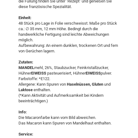
die Füllung finden Sie unter "Rezept" und genießen Sie
diese französische Spezialität.
Einheit:
​48 Stück pro Lage in Folie verschweisst. ​Maße pro Stück
ca.: ∅ 35 mm, 12 mm Höhe. Bedingt durch die
handwerkliche Fertigung sind leichte Abweichungen
möglich.
Aufbewahrung: An einem dunklen, trockenen Ort und fern
von Gerüchen lagern.
Zutaten:
MANDEL
mehl, 26%, Staubzucker, Feinkristallzucker,
Hühner
EIWEISS
pasteuerisiert, Hühner
EIWEISS
pulver.
Farbstoffe: *E122.
Allergene: Kann Spuren von
Haselnüssen,
Gluten
und
Laktose
enthalten.
(*Kann Aktivität und Aufmerksamkeit bei Kindern
beeinträchtigen.)
Info:
Die Macaronfarbe kann vom Bild abweichen.
Das Macaron kann Spuren von Mandelhaut enthalten.
Service: