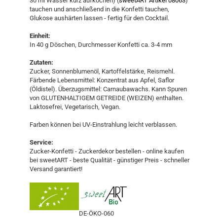
30 ml Wasser kurz aufkochen) (
sweetART Artikel 08063
)
tauchen und anschließend in die Konfetti tauchen,
Glukose aushärten lassen - fertig für den Cocktail.
Einheit:
In 40 g Döschen, Durchmesser Konfetti ca. 3-4 mm
Zutaten:
Zucker, Sonnenblumenöl, Kartoffelstärke, Reismehl.
Färbende Lebensmittel: Konzentrat aus Apfel, Saflor
(Öldistel). Überzugsmittel: Carnaubawachs. Kann Spuren
von GLUTENHALTIGEM GETREIDE (WEIZEN) enthalten.
Laktosefrei, Vegetarisch, Vegan.
Farben können bei UV-Einstrahlung leicht verblassen.
Service:
Zucker-Konfetti - Zuckerdekor bestellen - online kaufen
bei sweetART - beste Qualität - günstiger Preis - schneller
Versand garantiert!
DE-ÖKO-060