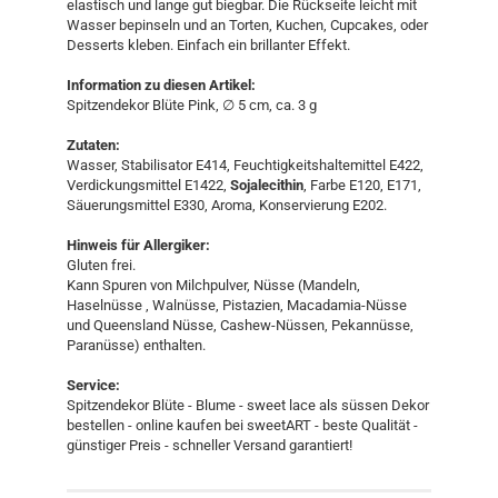
elastisch und lange gut biegbar. Die Rückseite leicht mit
Wasser bepinseln und an Torten, Kuchen, Cupcakes, oder
Desserts kleben. Einfach ein brillanter Effekt.
Information zu diesen Artikel:
Spitzendekor Blüte Pink, ∅ 5 cm, ca. 3 g
Zutaten:
Wasser, Stabilisator E414, Feuchtigkeitshaltemittel E422,
Verdickungsmittel E1422,
Sojalecithin
, Farbe E120, E171,
Säuerungsmittel E330, Aroma, Konservierung E202.
Hinweis für Allergiker:
Gluten frei.
Kann Spuren von Milchpulver, Nüsse (Mandeln,
Haselnüsse , Walnüsse, Pistazien, Macadamia-Nüsse
und Queensland Nüsse, Cashew-Nüssen, Pekannüsse,
Paranüsse) enthalten.
Service:
Spitzendekor Blüte - Blume - sweet lace als süssen Dekor
bestellen - online kaufen bei sweetART - beste Qualität -
günstiger Preis - schneller Versand garantiert!