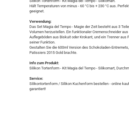
Silikon Tortenform - Kit Magia del Tempo - Silikomart.
Hält Temperaturen von minus - 60 °C bis + 230 °C aus. Perf
geeignet.
Verwendung:
Das Set Magia del Tempo - Magie der Zeit besteht aus 3 Teile
Volumen herzustellen. Ein funktionaler Cremenschneider aus Pla
Auflegeböden aus Biskuit oder Krokant, und ein Trenner aus P
seiner Funktion.
Gestalten Sie die 600ml Version des Schokoladen-Entremets,
Patissiers 2015 Gold brachte.
Info zum Produkt:
Silikon Tortenform - Kit Magia del Tempo - Silikomart, Du
Service:
Silikontortenform / Silikon Kuchenform bestellen - online kau
garantiert!