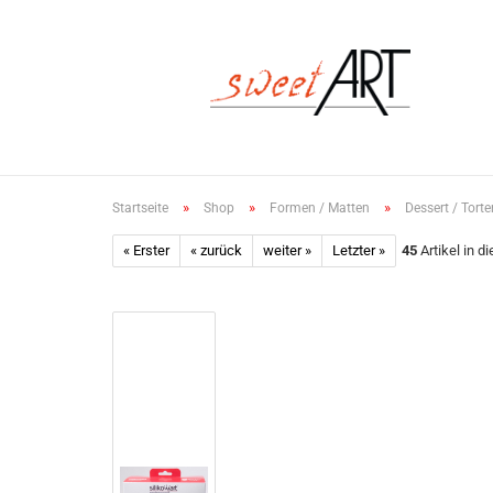
»
»
»
Startseite
Shop
Formen / Matten
Dessert / Tort
« Erster
« zurück
weiter »
Letzter »
45
Artikel in d