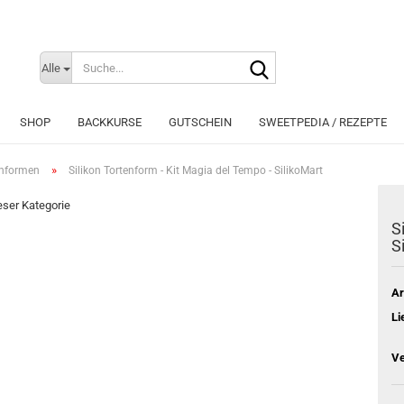
Suche...
Sprache auswählen
Alle
E-Mai
SHOP
BACKKURSE
GUTSCHEIN
SWEETPEDIA / REZEPTE
Pass
»
enformen
Silikon Tortenform - Kit Magia del Tempo - SilikoMart
ieser Kategorie
S
S
Konto e
Passwo
Ar
Li
Ve