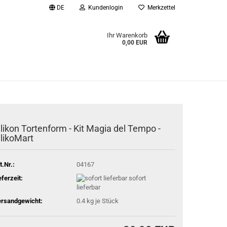
DE
Kundenlogin
Merkzettel
Ihr Warenkorb
0,00 EUR
l
wort
ilikon Tortenform - Kit Magia del Tempo -
ilikoMart
rstellen
rt vergessen?
t.Nr.:
04167
eferzeit:
sofort
lieferbar
rsandgewicht:
0.4
kg je Stück