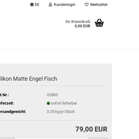
DE
Kundenlogin
Merkzettel
Ihr Warenkorb
0,00 EUR
l
wort
ilikon Matte Engel Fisch
rstellen
t.Nr.:
02883
rt vergessen?
eferzeit:
sofort lieferbar
rsandgewicht:
0.25
kg je Stück
79,00 EUR