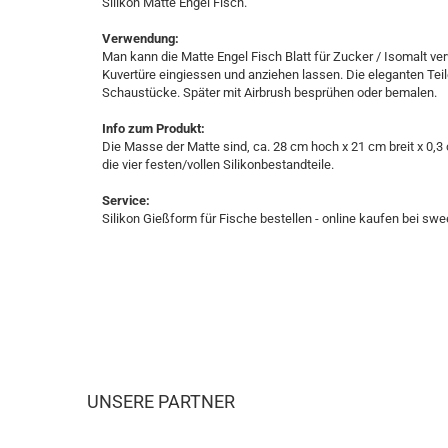
Silikon Matte Engel Fisch.
Verwendung:
Man kann die Matte Engel Fisch Blatt für Zucker / Isomalt v
Kuvertüre eingiessen und anziehen lassen. Die eleganten Teil
Schaustücke. Später mit Airbrush besprühen oder bemalen.
Info zum Produkt:
Die Masse der Matte sind, ca. 28 cm hoch x 21 cm breit x 0,3 c
die vier festen/vollen Silikonbestandteile.
Service:
Silikon Gießform für Fische bestellen - online kaufen bei swee
UNSERE PARTNER