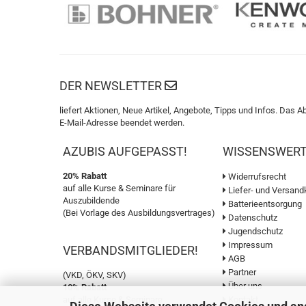
DER NEWSLETTER
liefert Aktionen, Neue Artikel, Angebote, Tipps und Infos. Das A
E-Mail-Adresse beendet werden.
AZUBIS AUFGEPASST!
WISSENSWER
20% Rabatt
Widerrufsrecht
auf alle Kurse & Seminare für
Liefer- und Versand
Auszubildende
Batterieentsorgung
(Bei Vorlage des Ausbildungsvertrages)
Datenschutz
Jugendschutz
Impressum
VERBANDSMITGLIEDER!
AGB
Partner
(VKD, ÖKV, SKV)
Über uns
10% Rabatt
auf alle Kurse & Seminare
Kontakt