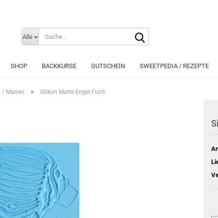
Suche...
Sprache auswählen
Alle
E-Mai
SHOP
BACKKURSE
GUTSCHEIN
SWEETPEDIA / REZEPTE
Pass
»
 / Matten
Silikon Matte Engel Fisch
S
Konto e
Ar
Passwo
Li
Ve