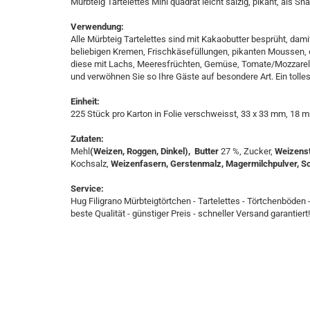
Mürbteig Tartelettes Mini quadrat leicht salzig, pikant, als S
Verwendung:
Alle Mürbteig Tartelettes sind mit Kakaobutter besprüht, dam
beliebigen Kremen, Frischkäsefüllungen, pikanten Moussen,
diese mit Lachs, Meeresfrüchten, Gemüse, Tomate/Mozzarella 
und verwöhnen Sie so Ihre Gäste auf besondere Art. Ein tolle
Einheit:
225 Stück pro Karton in Folie verschweisst, 33 x 33 mm, 18 
Zutaten:
Mehl
(Weizen, Roggen, Dinkel), Butter
27 %, Zucker,
Weizens
Kochsalz,
Weizenfasern, Gerstenmalz, Magermilchpulver, S
Service:
Hug Filigrano Mürbteigtörtchen - Tartelettes - Törtchenböden - 
beste Qualität - günstiger Preis - schneller Versand garantiert!