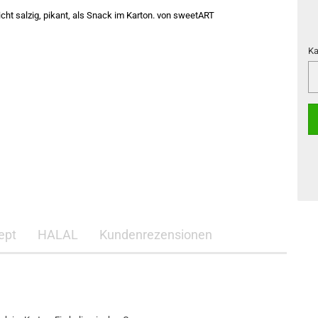
Ka
Ka
ept
HALAL
Kundenrezensionen