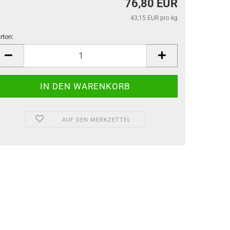
76,80 EUR
43,15 EUR pro kg
rton:
rton
AUF DEN MERKZETTEL