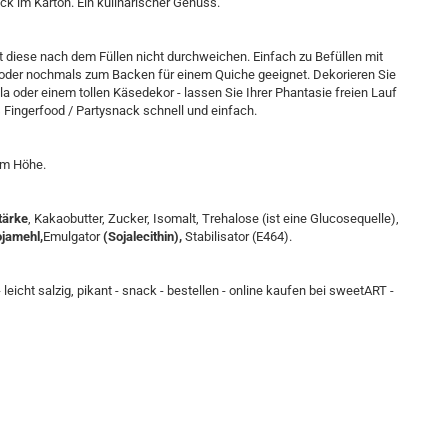
nack im Karton. Ein kulinarischer Genuss.
it diese nach dem Füllen nicht durchweichen. Einfach zu Befüllen mit
 oder nochmals zum Backen für einem Quiche geeignet. Dekorieren Sie
oder einem tollen Käsedekor - lassen Sie Ihrer Phantasie freien Lauf
s Fingerfood / Partysnack schnell und einfach.
mm Höhe.
tärke
, Kakaobutter, Zucker, Isomalt, Trehalose (ist eine Glucosequelle),
ojamehl,
Emulgator
(Sojalecithin),
Stabilisator (E464).
leicht salzig, pikant - snack - bestellen - online kaufen bei sweetART -