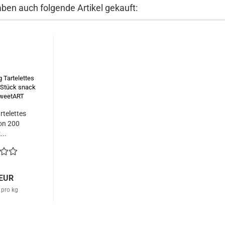
aben auch folgende Artikel gekauft:
rtelettes
on 200
...
 EUR
 pro kg