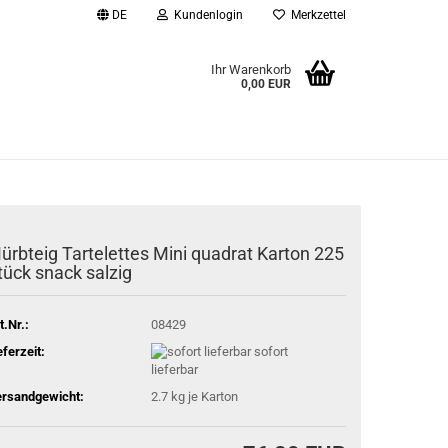
DE
Kundenlogin
Merkzettel
Ihr Warenkorb
0,00 EUR
l
wort
ürbteig Tartelettes Mini quadrat Karton 225
tück snack salzig
rstellen
rt vergessen?
t.Nr.:
08429
eferzeit:
sofort
lieferbar
rsandgewicht:
2.7
kg je Karton