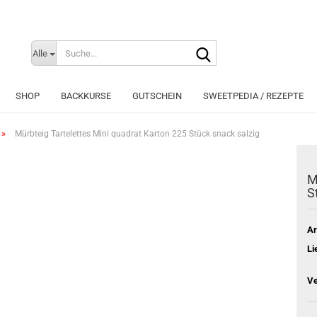
Suche...
Sprache auswählen
Alle
E-Mai
SHOP
BACKKURSE
GUTSCHEIN
SWEETPEDIA / REZEPTE
Pass
»
Mürbteig Tartelettes Mini quadrat Karton 225 Stück snack salzig
M
S
Konto e
Passwo
Ar
Li
Ve