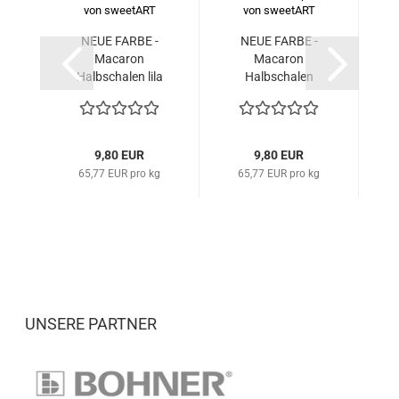
NEUE FARBE -
NEUE FARBE -
Macaron
Macaron
Halbschalen lila
Halbschalen
H
48...
pink/rosa...
9,80 EUR
9,80 EUR
65,77 EUR pro kg
65,77 EUR pro kg
UNSERE PARTNER