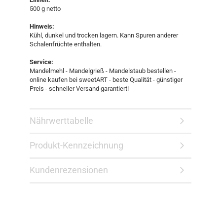
500 g netto
Hinweis:
Kühl, dunkel und trocken lagern. Kann Spuren anderer
Schalenfrüchte enthalten.
Service:
Mandelmehl - Mandelgrieß - Mandelstaub bestellen -
online kaufen bei sweetART - beste Qualität - günstiger
Preis - schneller Versand garantiert!​
Nährwerttabelle
Produkt-Kennzeichnung
Kundenrezensionen