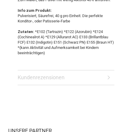
Info zum Produkt:
Pulverisiert, Säurefrei, 40 g pro Einheit. Die perfekte
Konditor-, oder Patisserie-Farbe
Zutaten:
*E102 (Tartrazin) *E122 (Azorubin) *E124
(Cochinealrot A) *E129 (Allurarot AC) E133 (Brillantblau
FCF) E132 (Indigotin) E151 (Schwarz PN) E155 (Braun HT)
*(kann Aktivität und Aufmerksamkeit bei Kindern
beeinträchtigen)
Kundenrezensionen
UNSERE PARTNER