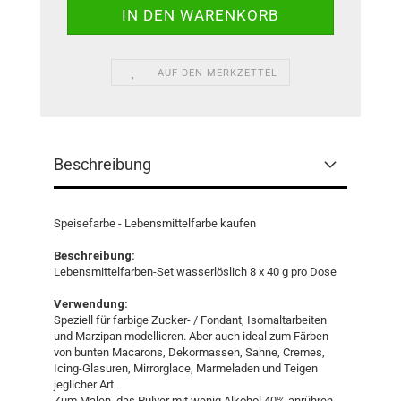
AUF DEN MERKZETTEL
Beschreibung
Speisefarbe - Lebensmittelfarbe kaufen
Beschreibung:
Lebensmittelfarben-Set wasserlöslich 8 x 40 g pro Dose
Verwendung:
Speziell für farbige Zucker- / Fondant, Isomaltarbeiten
und Marzipan modellieren. Aber auch ideal zum Färben
von bunten Macarons, Dekormassen, Sahne, Cremes,
Icing-Glasuren, Mirrorglace, Marmeladen und Teigen
jeglicher Art.
Zum Malen, das Pulver mit wenig Alkohol 40% anrühren.