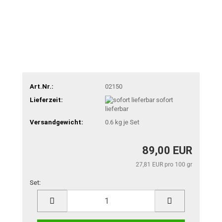
Art.Nr.:
02150
Lieferzeit:
sofort
lieferbar
Versandgewicht:
0.6
kg je Set
89,00 EUR
27,81 EUR pro 100 gr
Set:
Set