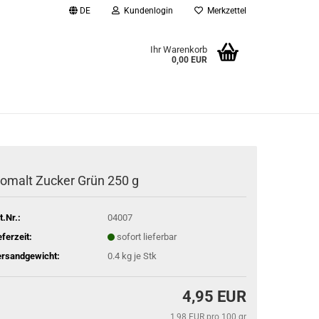
DE
Kundenlogin
Merkzettel
Ihr Warenkorb
0,00 EUR
l
wort
somalt Zucker Grün 250 g
rstellen
t.Nr.:
04007
rt vergessen?
eferzeit:
sofort lieferbar
rsandgewicht:
0.4
kg je Stk
4,95 EUR
1,98 EUR pro 100 gr