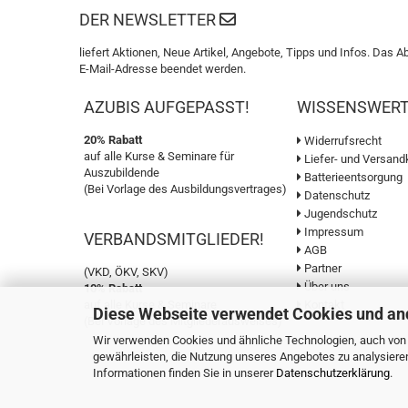
DER NEWSLETTER
liefert Aktionen, Neue Artikel, Angebote, Tipps und Infos. Das A
E-Mail-Adresse beendet werden.
AZUBIS AUFGEPASST!
WISSENSWER
20% Rabatt
Widerrufsrecht
auf alle Kurse & Seminare für
Liefer- und Versand
Auszubildende
Batterieentsorgung
(Bei Vorlage des Ausbildungsvertrages)
Datenschutz
Jugendschutz
Impressum
VERBANDSMITGLIEDER!
AGB
Partner
(VKD, ÖKV, SKV)
Über uns
10% Rabatt
auf alle Kurse & Seminare
Kontakt
Diese Webseite verwendet Cookies und an
(Bei Vorlage des Mitgliederausweises)
Wir verwenden Cookies und ähnliche Technologien, auch von D
gewährleisten, die Nutzung unseres Angebotes zu analysiere
Informationen finden Sie in unserer
Datenschutzerklärung
.