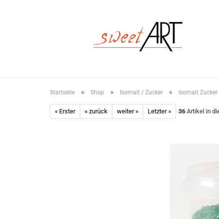
»
»
»
Startseite
Shop
Isomalt / Zucker
Isomalt Zucker
« Erster
« zurück
weiter »
Letzter »
36
Artikel in d