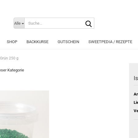
Suche...
Sprache auswählen
Alle
E-Mai
SHOP
BACKKURSE
GUTSCHEIN
SWEETPEDIA / REZEPTE
Pass
 Grün 250 g
ieser Kategorie
I
Konto e
Ar
Passwo
Li
Ve