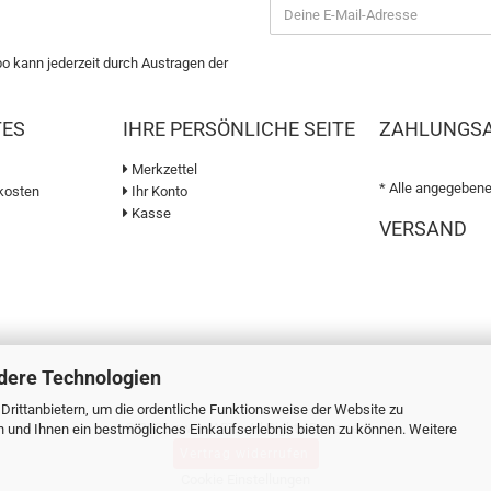
bo kann jederzeit durch Austragen der
TES
IHRE PERSÖNLICHE SEITE
ZAHLUNGS
Merkzettel
* Alle angegebene
kosten
Ihr Konto
Kasse
VERSAND
dere Technologien
rittanbietern, um die ordentliche Funktionsweise der Website zu
© 2026 sweetART - All Rights Reserved
n und Ihnen ein bestmögliches Einkaufserlebnis bieten zu können. Weitere
Vertrag widerrufen
Cookie Einstellungen