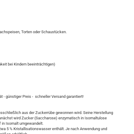
 Nachspeisen, Torten oder Schaustücken.
eit bei Kindern beeinträchtigen)
t - günstiger Preis - schneller Versand garantiert!
ausschließlich aus der Zuckerrübe gewonnen wird. Seine Herstellung
Zunächst wird Zucker (Saccharose) enzymatisch in Isomaltulose
f in Isomalt umgewandelt.
e etwa 5 % Kristallisationswasser enthält. Je nach Anwendung und