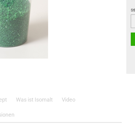
St
St
ept
Was ist Isomalt
Video
sionen