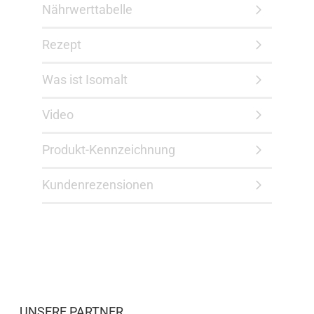
Nährwerttabelle
Rezept
Was ist Isomalt
Video
Produkt-Kennzeichnung
Kundenrezensionen
UNSERE PARTNER