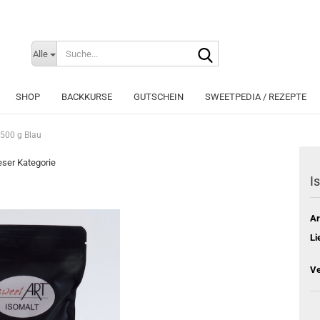
Suche...
Sprache auswählen
Alle
E-Mai
SHOP
BACKKURSE
GUTSCHEIN
SWEETPEDIA / REZEPTE
Pass
 500 g Blau
ieser Kategorie
I
Konto e
Ar
Passwo
Li
Ve