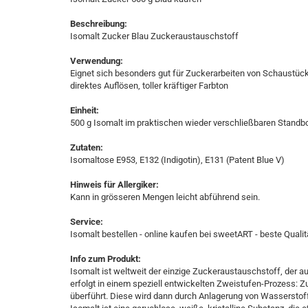
Beschreibung:
Isomalt Zucker Blau Zuckeraustauschstoff
Verwendung:
Eignet sich besonders gut für Zuckerarbeiten von Schaustüc
direktes Auflösen, toller kräftiger Farbton
Einheit:
500 g Isomalt im praktischen wieder verschließbaren Standb
Zutaten:
Isomaltose E953, E132 (Indigotin), E131 (Patent Blue V)
Hinweis für Allergiker:
Kann in grösseren Mengen leicht abführend sein.
Service:
Isomalt bestellen - online kaufen bei sweetART - beste Qualitä
Info zum Produkt:
Isomalt ist weltweit der einzige Zuckeraustauschstoff, der 
erfolgt in einem speziell entwickelten Zweistufen-Prozess: 
überführt. Diese wird dann durch Anlagerung von Wasserstof