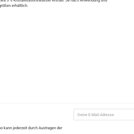
e etwa 5 % Kristallisationswasser enthält. Je nach Anwendung und
rößen erhältlich.
bo kann jederzeit durch Austragen der