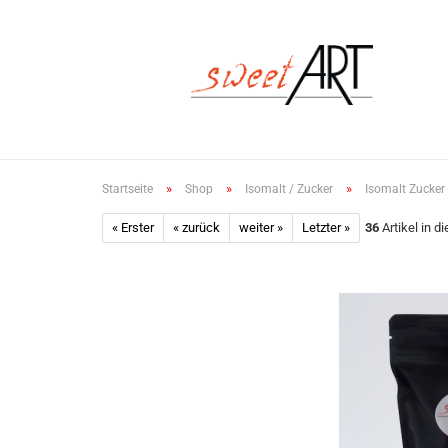
»
»
»
Startseite
Shop
Isomalt / Zucker
Isomalt Zucker
« Erster
« zurück
weiter »
Letzter »
36
Artikel in d