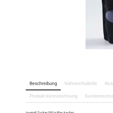
Beschreibung
Nährwerttabelle
Rez
Produkt-Kennzeichnung
Kundenrezen
Isomalt Zucker 500 g Blau kaufen