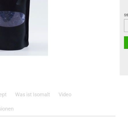
St
St
ept
Was ist Isomalt
Video
sionen