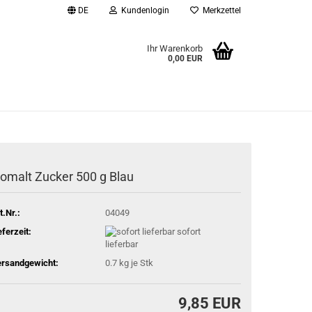
DE
Kundenlogin
Merkzettel
Ihr Warenkorb
0,00 EUR
l
wort
somalt Zucker 500 g Blau
rstellen
t.Nr.:
04049
rt vergessen?
eferzeit:
sofort
lieferbar
rsandgewicht:
0.7
kg je Stk
9,85 EUR