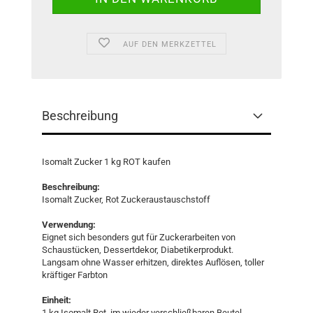
AUF DEN MERKZETTEL
Beschreibung
Isomalt Zucker 1 kg ROT kaufen
Beschreibung:
Isomalt Zucker, Rot Zuckeraustauschstoff
Verwendung:
Eignet sich besonders gut für Zuckerarbeiten von
Schaustücken, Dessertdekor, Diabetikerprodukt.
Langsam ohne Wasser erhitzen, direktes Auflösen, toller
kräftiger Farbton
Einheit:
1 kg Isomalt Rot, im wieder verschließbaren Beutel