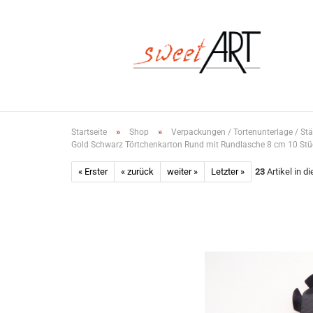
»
»
Startseite
Shop
Verpackungen / Tortenunterlage / St
Gold Schwarz Törtchenkarton Rund mit Rundlasche 8 cm 10 Stü
« Erster
« zurück
weiter »
Letzter »
23
Artikel in d