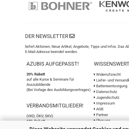
DER NEWSLETTER
liefert Aktionen, Neue Artikel, Angebote, Tipps und Infos. Das A
E-Mail-Adresse beendet werden.
AZUBIS AUFGEPASST!
WISSENSWER
20% Rabatt
Widerrufsrecht
auf alle Kurse & Seminare für
Liefer- und Versand
Auszubildende
Batterieentsorgung
(Bei Vorlage des Ausbildungsvertrages)
Datenschutz
Jugendschutz
Impressum
VERBANDSMITGLIEDER!
AGB
Partner
(VKD, ÖKV, SKV)
Über uns
10% Rabatt
auf alle Kurse & Seminare
Kontakt