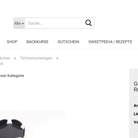
Suche...
Sprache auswählen
Alle
E-Mai
SHOP
BACKKURSE
GUTSCHEIN
SWEETPEDIA / REZEPTE
Pass
»
»
äbchen
Törtchenunterlagen
ck
ieser Kategorie
G
R
Konto e
Passwo
Ar
Li
Ve