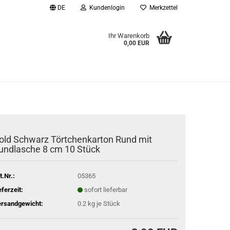
DE
Kundenlogin
Merkzettel
Ihr Warenkorb
0,00 EUR
l
wort
old Schwarz Törtchenkarton Rund mit
undlasche 8 cm 10 Stück
rstellen
rt vergessen?
t.Nr.:
05365
eferzeit:
sofort lieferbar
rsandgewicht:
0.2
kg je Stück