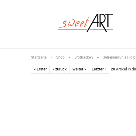
»
»
»
Startseite
Shop
Brotbacken
Getreidemühle Fidi
« Erster
« zurück
weiter »
Letzter »
20
Artikel in d