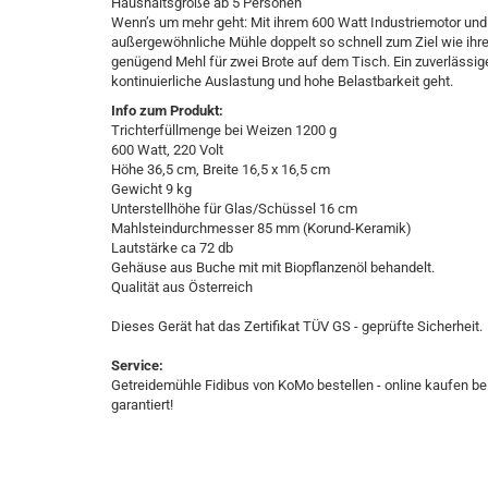
Haushaltsgröße ab 5 Personen​
Wenn’s um mehr geht: Mit ihrem 600 Watt Industriemotor und 
außergewöhnliche Mühle doppelt so schnell zum Ziel wie ihre
genügend Mehl für zwei Brote auf dem Tisch. Ein zuverlässige
kontinuierliche Auslastung und hohe Belastbarkeit geht.
Info zum Produkt:
Trichterfüllmenge bei Weizen 1200 g
600 Watt, 220 Volt
Höhe 36,5 cm, Breite 16,5 x 16,5 cm
Gewicht 9 kg
Unterstellhöhe für Glas/Schüssel 16 cm
Mahlsteindurchmesser 85 mm (Korund-Keramik)
Lautstärke ca 72 db
Gehäuse aus Buche mit mit Biopflanzenöl behandelt.
Qualität aus Österreich
​Dieses Gerät hat das Zertifikat TÜV GS - geprüfte Sicherheit.
Service:
Getreidemühle Fidibus von KoMo bestellen - online kaufen bei
garantiert!