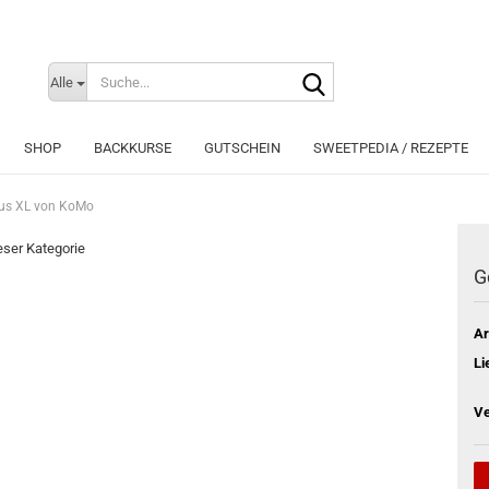
Suche...
Sprache auswählen
Alle
E-Mai
SHOP
BACKKURSE
GUTSCHEIN
SWEETPEDIA / REZEPTE
Pass
bus XL von KoMo
ieser Kategorie
G
Konto e
Ar
Passwo
Li
Ve