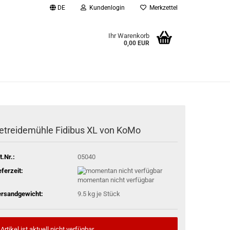
DE
Kundenlogin
Merkzettel
Ihr Warenkorb
0,00 EUR
l
wort
etreidemühle Fidibus XL von KoMo
rstellen
t.Nr.:
05040
rt vergessen?
eferzeit:
momentan nicht verfügbar
rsandgewicht:
9.5
kg je Stück
Artikel ist aktuell nicht verfügbar.