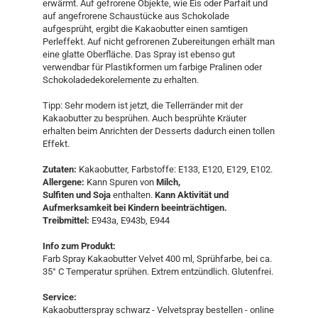
erwärmt. Auf gefrorene Objekte, wie Eis oder Parfait und
auf angefrorene Schaustücke aus Schokolade
aufgesprüht, ergibt die Kakaobutter einen samtigen
Perleffekt. Auf nicht gefrorenen Zubereitungen erhält man
eine glatte Oberfläche. Das Spray ist ebenso gut
verwendbar für Plastikformen um farbige Pralinen oder
Schokoladedekorelemente zu erhalten.
Tipp: Sehr modern ist jetzt, die Tellerränder mit der
Kakaobutter zu besprühen. Auch besprühte Kräuter
erhalten beim Anrichten der Desserts dadurch einen tollen
Effekt.
Zutaten:
Kakaobutter, Farbstoffe: E133, E120, E129, E102.
Allergene:
Kann Spuren von
Milch,
Sulfiten und Soja
enthalten.
Kann Aktivität und
Aufmerksamkeit bei Kindern beeinträchtigen.
Treibmittel:
E943a, E943b, E944
Info zum Produkt:
Farb Spray Kakaobutter Velvet 400 ml, Sprühfarbe, bei ca.
35° C Temperatur sprühen. Extrem entzündlich. Glutenfrei.
Service:
Kakaobutterspray schwarz - Velvetspray bestellen - online