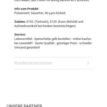
Zum Malen, das Pulver mit wenig Alkohol 40% anrühren.
Info zum Produkt:
Pulverisiert, Säurefrei, 40 g pro Einheit.
Zutaten:
E102. (Tartrazin), E129. (kann Aktivität und
Aufmerksamkeit bei Kindern beeinträchtigen)
Service:
Lebensmittel - Speisefarbe gelb bestellen - online kaufen
bei sweetART - beste Qualität - günstiger Preis - schneller
Versand garantiert!
Kundenrezensionen
UNSERE PARTNER