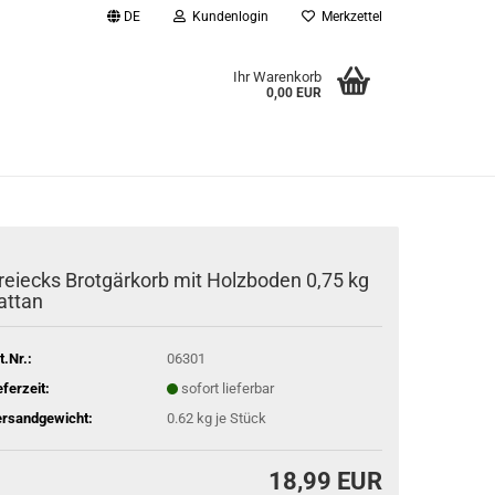
DE
Kundenlogin
Merkzettel
Ihr Warenkorb
0,00 EUR
l
wort
reiecks Brotgärkorb mit Holzboden 0,75 kg
attan
rstellen
rt vergessen?
t.Nr.:
06301
eferzeit:
sofort lieferbar
rsandgewicht:
0.62
kg je Stück
18,99 EUR