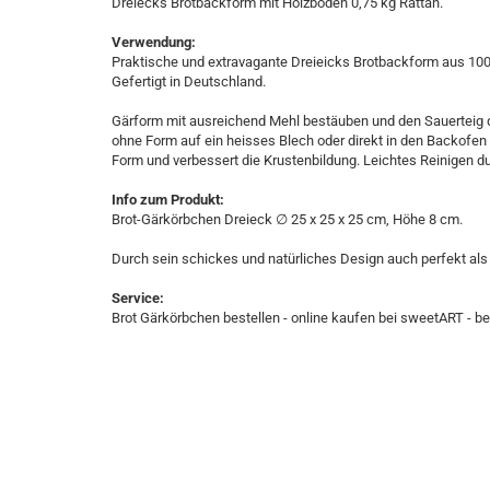
Dreiecks Brotbackform mit Holzboden 0,75 kg Rattan.
Verwendung:
Praktische und extravagante Dreieicks Brotbackform aus 100%
Gefertigt in Deutschland.
Gärform mit ausreichend Mehl bestäuben und den Sauerteig 
ohne Form auf ein heisses Blech oder direkt in den Backofen 
Form und verbessert die Krustenbildung. Leichtes Reinigen
Info zum Produkt:
Brot-Gärkörbchen Dreieck ∅ 25 x 25 x 25 cm, Höhe 8 cm.
Durch sein schickes und natürliches Design auch perfekt als
Service:
Brot Gärkörbchen bestellen - online kaufen bei sweetART - best