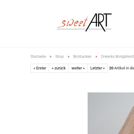
»
»
»
Startseite
Shop
Brotbacken
Dreiecks Brotgärkor
« Erster
« zurück
weiter »
Letzter »
20
Artikel in d