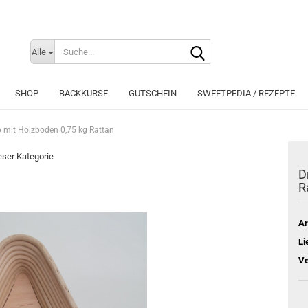
Suche...
Sprache auswählen
Alle
E-Mai
SHOP
BACKKURSE
GUTSCHEIN
SWEETPEDIA / REZEPTE
Pass
b mit Holzboden 0,75 kg Rattan
ieser Kategorie
D
R
Konto e
Passwo
Ar
Li
Ve