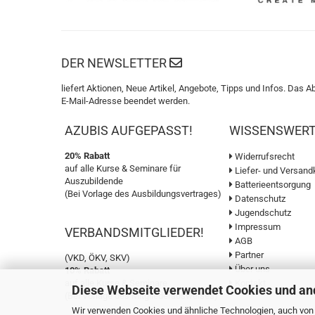
DER NEWSLETTER
liefert Aktionen, Neue Artikel, Angebote, Tipps und Infos. Das A
E-Mail-Adresse beendet werden.
AZUBIS AUFGEPASST!
WISSENSWER
20% Rabatt
Widerrufsrecht
auf alle Kurse & Seminare für
Liefer- und Versand
Auszubildende
Batterieentsorgung
(Bei Vorlage des Ausbildungsvertrages)
Datenschutz
Jugendschutz
Impressum
VERBANDSMITGLIEDER!
AGB
Partner
(VKD, ÖKV, SKV)
Über uns
10% Rabatt
auf alle Kurse & Seminare
Kontakt
Diese Webseite verwendet Cookies und an
(Bei Vorlage des Mitgliederausweises)
Wir verwenden Cookies und ähnliche Technologien, auch von D