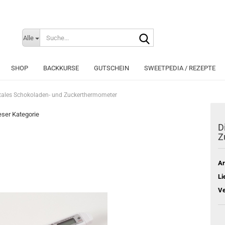
Suche...
Sprache auswählen
Alle
E-Mai
SHOP
BACKKURSE
GUTSCHEIN
SWEETPEDIA / REZEPTE
Pass
itales Schokoladen- und Zuckerthermometer
ieser Kategorie
D
Z
Konto e
Passwo
Ar
Li
Ve