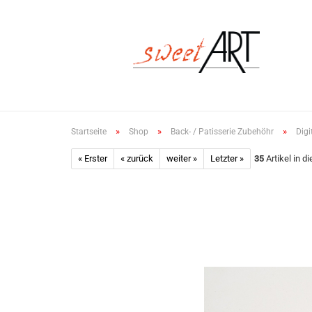
»
»
»
Startseite
Shop
Back- / Patisserie Zubehöhr
Dig
« Erster
« zurück
weiter »
Letzter »
35
Artikel in d