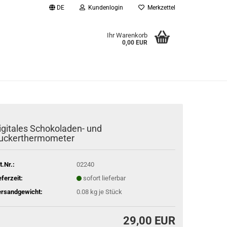
DE
Kundenlogin
Merkzettel
Ihr Warenkorb
0,00 EUR
l
wort
igitales Schokoladen- und
uckerthermometer
rstellen
rt vergessen?
t.Nr.:
02240
eferzeit:
sofort lieferbar
rsandgewicht:
0.08
kg je Stück
29,00 EUR