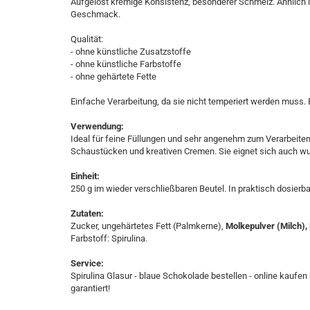
Aufgelöst kremige Konsistenz, besonderer Schmelz. Ähnlich i
Geschmack.
Qualität:
- ohne künstliche Zusatzstoffe
- ohne künstliche Farbstoffe
- ohne gehärtete Fette
​Einfache Verarbeitung, da sie nicht temperiert werden muss. 
Verwendung:
Ideal für feine Füllungen und sehr angenehm zum Verarbeiten 
Schaustücken und kreativen Cremen. Sie eignet sich auch 
Einheit:
250 g im wieder verschließbaren Beutel. In praktisch dosierba
Zutaten:
Zucker, ungehärtetes Fett (Palmkerne),
Molkepulver (Milch),
Farbstoff: Spirulina.
Service:
Spirulina Glasur - blaue Schokolade bestellen - online kaufen 
garantiert!