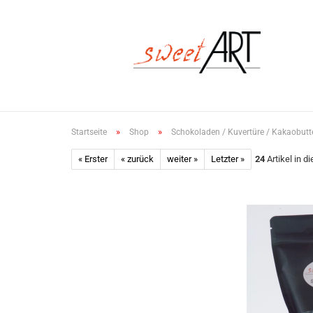
»
»
Startseite
Shop
Schokoladen / Kuvertüre / Kakaobutt
« Erster
« zurück
weiter »
Letzter »
24
Artikel in d