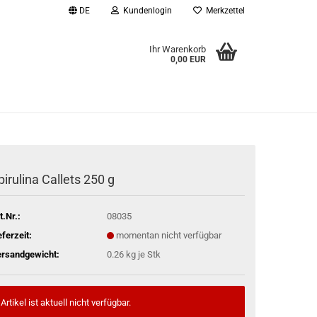
DE
Kundenlogin
Merkzettel
Ihr Warenkorb
0,00 EUR
l
wort
pirulina Callets 250 g
rstellen
t.Nr.:
08035
rt vergessen?
eferzeit:
momentan nicht verfügbar
rsandgewicht:
0.26
kg je Stk
Artikel ist aktuell nicht verfügbar.