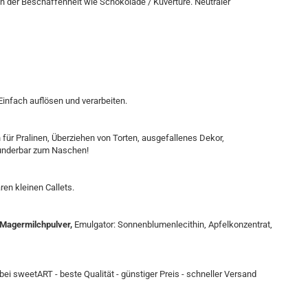
n der Beschaffenheit wie Schokolade / Kuvertüre. Neutraler
Einfach auflösen und verarbeiten.
für Pralinen, Überziehen von Torten, ausgefallenes Dekor,
wunderbar zum Naschen!
ren kleinen Callets.
 Magermilchpulver,
Emulgator: Sonnenblumenlecithin, Apfelkonzentrat,
bei sweetART - beste Qualität - günstiger Preis - schneller Versand