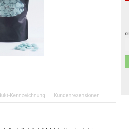
St
St
dukt-Kennzeichnung
Kundenrezensionen