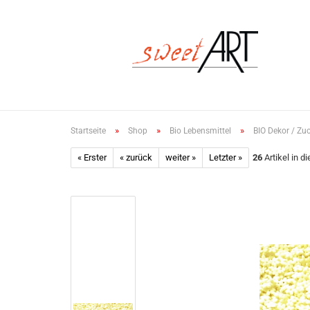
»
»
»
Startseite
Shop
Bio Lebensmittel
BIO Dekor / Zu
« Erster
« zurück
weiter »
Letzter »
26
Artikel in d