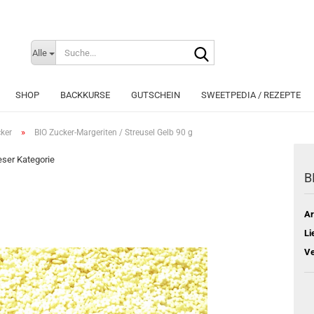
Suche...
Sprache auswählen
Alle
E-Mai
SHOP
BACKKURSE
GUTSCHEIN
SWEETPEDIA / REZEPTE
Pass
»
cker
BIO Zucker-Margeriten / Streusel Gelb 90 g
ieser Kategorie
B
Konto e
Ar
Passwo
Li
Ve