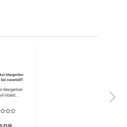
r-Margeriten
el Violett...
90 EUR