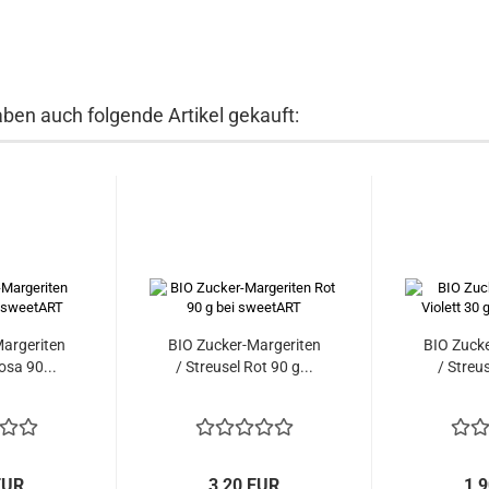
aben auch folgende Artikel gekauft:
argeriten
BIO Zucker-Margeriten
BIO Zucke
osa 90...
/ Streusel Rot 90 g...
/ Streus
EUR
3,20 EUR
1,