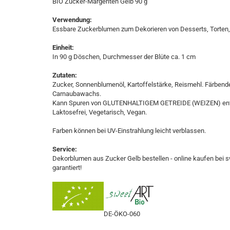
BIO Zucker-Margeriten Gelb 90 g
Verwendung:
Essbare Zuckerblumen zum Dekorieren von Desserts, Torten
Einheit:
In 90 g Döschen, Durchmesser der Blüte ca. 1 cm
Zutaten:
Zucker, Sonnenblumenöl, Kartoffelstärke, Reismehl. Färbende 
Carnaubawachs.
Kann Spuren von GLUTENHALTIGEM GETREIDE (WEIZEN) ent
Laktosefrei, Vegetarisch, Vegan.
Farben können bei UV-Einstrahlung leicht verblassen.
Service:
Dekorblumen aus Zucker Gelb bestellen - online kaufen bei sw
garantiert!
DE-ÖKO-060