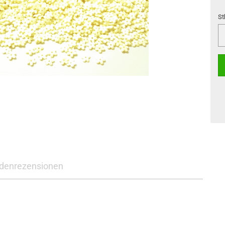
St
St
denrezensionen