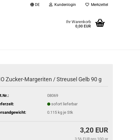
DE
Kundenlogin
Merkzettel
Ihr Warenkorb
0,00 EUR
l
wort
IO Zucker-Margeriten / Streusel Gelb 90 g
rstellen
t.Nr.:
08069
rt vergessen?
eferzeit:
sofort lieferbar
rsandgewicht:
0.115
kg je Stk
3,20 EUR
3,56 EUR pro 100 gr