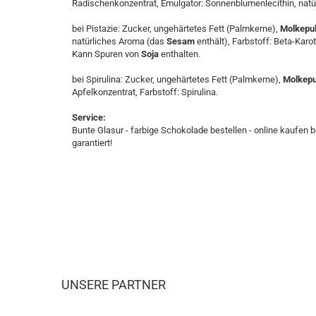
Radischenkonzentrat, Emulgator: Sonnenblumenlecithin, natü
bei Pistazie: Zucker, ungehärtetes Fett (Palmkerne),
Molkepul
natürliches Aroma (das
Sesam
enthält), Farbstoff: Beta-Karo
Kann Spuren von
Soja
enthalten.
bei Spirulina: Zucker, ungehärtetes Fett (Palmkerne),
Molkepul
Apfelkonzentrat, Farbstoff: Spirulina.
Service:
Bunte Glasur - farbige Schokolade bestellen - online kaufen b
garantiert!
UNSERE PARTNER