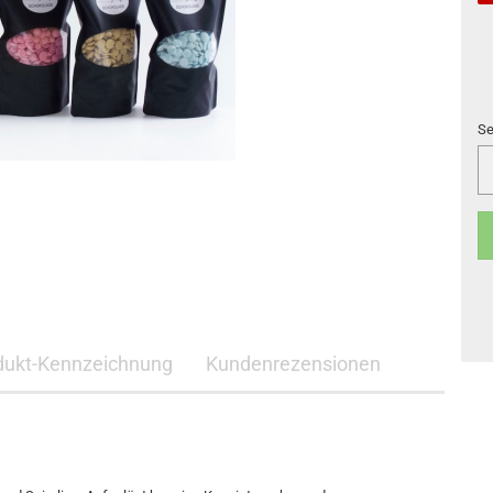
Se
Se
dukt-Kennzeichnung
Kundenrezensionen