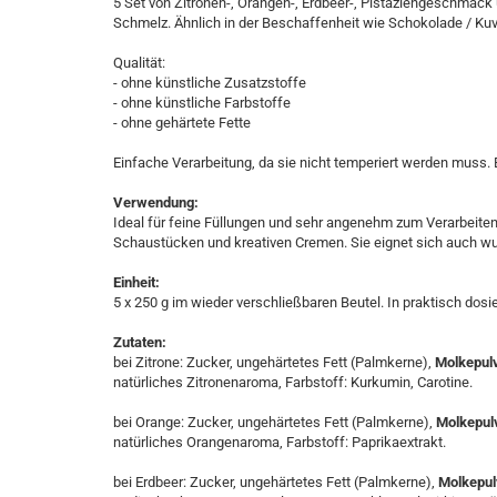
5 Set von Zitronen-, Orangen-, Erdbeer-, Pistaziengeschmack
Schmelz. Ähnlich in der Beschaffenheit wie Schokolade / Kuv
Qualität:
- ohne künstliche Zusatzstoffe
- ohne künstliche Farbstoffe
- ohne gehärtete Fette
​Einfache Verarbeitung, da sie nicht temperiert werden muss. 
Verwendung:
Ideal für feine Füllungen und sehr angenehm zum Verarbeiten 
Schaustücken und kreativen Cremen. Sie eignet sich auch 
Einheit:
5 x 250 g im wieder verschließbaren Beutel. In praktisch dosie
Zutaten:
bei Zitrone: Zucker, ungehärtetes Fett (Palmkerne),
Molkepulv
natürliches Zitronenaroma, Farbstoff: Kurkumin, Carotine.
bei Orange: Zucker, ungehärtetes Fett (Palmkerne),
Molkepulv
natürliches Orangenaroma, Farbstoff: Paprikaextrakt.
bei Erdbeer: Zucker, ungehärtetes Fett (Palmkerne),
Molkepulv