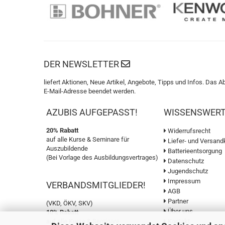
DER NEWSLETTER
liefert Aktionen, Neue Artikel, Angebote, Tipps und Infos. Das A
E-Mail-Adresse beendet werden.
AZUBIS AUFGEPASST!
WISSENSWER
20% Rabatt
Widerrufsrecht
auf alle Kurse & Seminare für
Liefer- und Versand
Auszubildende
Batterieentsorgung
(Bei Vorlage des Ausbildungsvertrages)
Datenschutz
Jugendschutz
Impressum
VERBANDSMITGLIEDER!
AGB
Partner
(VKD, ÖKV, SKV)
Über uns
10% Rabatt
auf alle Kurse & Seminare
Kontakt