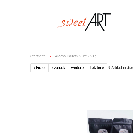
»
Startseite
Aroma Callets 5 Set 250 g
« Erster
« zurück
weiter »
Letzter »
9
Artikel in di