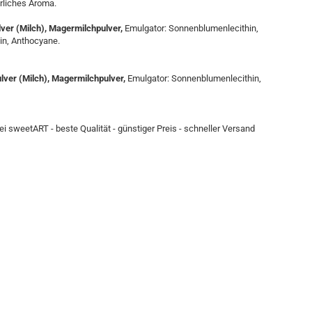
rliches Aroma.
ver (Milch), Magermilchpulver,
Emulgator: Sonnenblumenlecithin,
tin, Anthocyane.
ver (Milch), Magermilchpulver,
Emulgator: Sonnenblumenlecithin,
ei sweetART - beste Qualität - günstiger Preis - schneller Versand