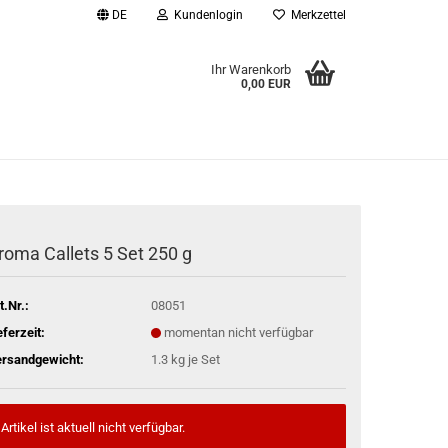
DE
Kundenlogin
Merkzettel
Ihr Warenkorb
0,00 EUR
l
wort
roma Callets 5 Set 250 g
rstellen
t.Nr.:
08051
rt vergessen?
eferzeit:
momentan nicht verfügbar
rsandgewicht:
1.3
kg je Set
Artikel ist aktuell nicht verfügbar.