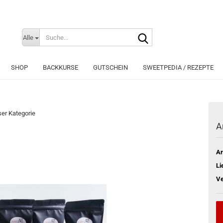
Suche...
Sprache auswählen
Alle
E-Mai
SHOP
BACKKURSE
GUTSCHEIN
SWEETPEDIA / REZEPTE
Pass
eser Kategorie
A
Konto e
Ar
Passwo
Li
Ve