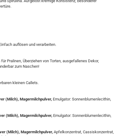
 und Spirulina. Aufgelöst kremige Konsistenz, besonderer
ertüre.
Einfach auflösen und verarbeiten.
für Pralinen, Überziehen von Torten, ausgefallenes Dekor,
wunderbar zum Naschen!
rbaren kleinen Callets.
er (Milch), Magermilchpulver,
Emulgator: Sonnenblumenlecithin,
er (Milch), Magermilchpulver,
Emulgator: Sonnenblumenlecithin,
er (Milch), Magermilchpulver,
Apfelkonzentrat, Cassiskonzentrat,